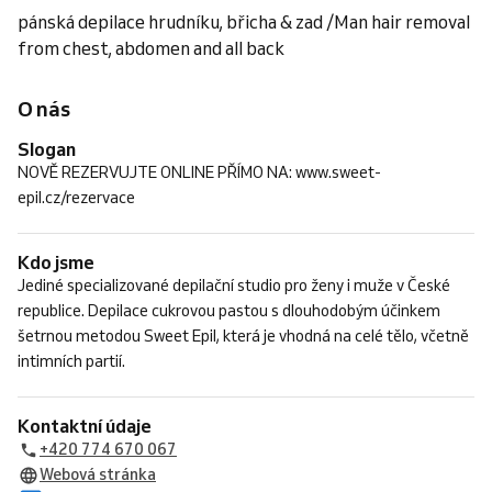
pánská depilace hrudníku, břicha & zad /Man hair removal
from chest, abdomen and all back
O nás
Slogan
NOVĚ REZERVUJTE ONLINE PŘÍMO NA: www.sweet-
epil.cz/rezervace
Kdo jsme
Jediné specializované depilační studio pro ženy i muže v České
republice. Depilace cukrovou pastou s dlouhodobým účinkem
šetrnou metodou Sweet Epil, která je vhodná na celé tělo, včetně
intimních partií.
Kontaktní údaje
+420 774 670 067
Webová stránka