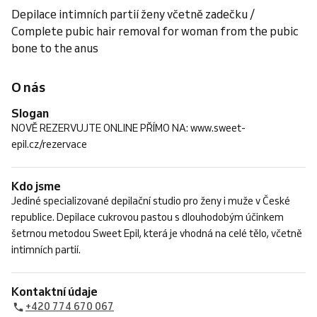
Depilace intimních partií ženy včetně zadečku /
Complete pubic hair removal for woman from the pubic
bone to the anus
O nás
Slogan
NOVĚ REZERVUJTE ONLINE PŘÍMO NA: www.sweet-
epil.cz/rezervace
Kdo jsme
Jediné specializované depilační studio pro ženy i muže v České
republice. Depilace cukrovou pastou s dlouhodobým účinkem
šetrnou metodou Sweet Epil, která je vhodná na celé tělo, včetně
intimních partií.
Kontaktní údaje
+420 774 670 067